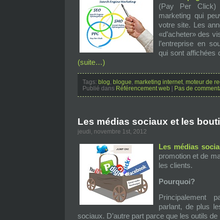
(Pay Per Click)
marketing qui peuv
votre site. Les a
«d’acheter» des visi
l’entreprise en s
qui sont affichées
(suite…)
Tags:
blog
,
blogue
,
marketing internet
,
moteur de r
Publié dans
Référencement web
|
Pas de commenta
Les médias sociaux et les bout
jeudi, novembre 1st, 2012
Les médias soci
promotion et de ma
les clients.
Pourquoi?
Principalement p
parlant, de plus l
sociaux. D’autre part parce que les outils de