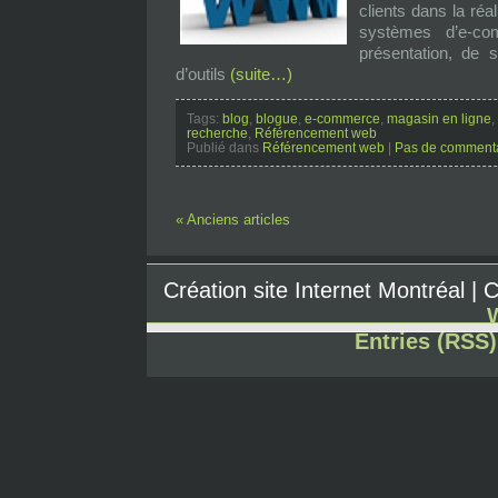
clients dans la réa
systèmes d’e-com
présentation, de s
d’outils
(suite…)
Tags:
blog
,
blogue
,
e-commerce
,
magasin en ligne
,
recherche
,
Référencement web
Publié dans
Référencement web
|
Pas de commenta
« Anciens articles
Création site Internet Montréal |
Entries (RSS)