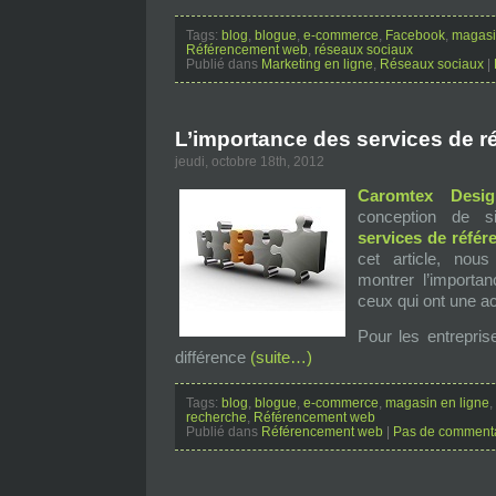
Tags:
blog
,
blogue
,
e-commerce
,
Facebook
,
magasi
Référencement web
,
réseaux sociaux
Publié dans
Marketing en ligne
,
Réseaux sociaux
|
L’importance des services de 
jeudi, octobre 18th, 2012
Caromtex Desig
conception de s
services de réfé
cet article, nou
montrer l’importa
ceux qui ont une act
Pour les entrepris
différence
(suite…)
Tags:
blog
,
blogue
,
e-commerce
,
magasin en ligne
,
recherche
,
Référencement web
Publié dans
Référencement web
|
Pas de commenta