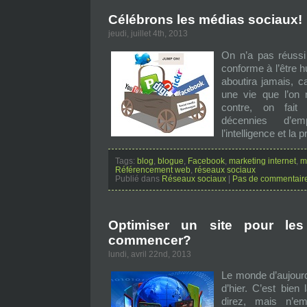
Célébrons les médias sociaux!
jeudi, juillet 4th, 2013
On n’a pas réussi 
conforme à l’être 
aboutira jamais, c
une vie que l’on 
contre, on fait
décennies d’e
l’intelligence et la 
Tags:
blog
,
blogue
,
Facebook
,
marketing internet
,
m
Référencement web
,
réseaux sociaux
Publié dans
Réseaux sociaux
|
Pas de commentair
Optimiser un site pour le
commencer?
lundi, avril 22nd, 2013
Le monde d’aujourd’
d’hier. C’est bien
direz, mais n’e