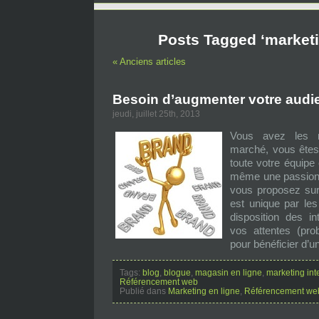
Posts Tagged ‘marketi
« Anciens articles
Besoin d’augmenter votre audi
jeudi, juillet 25th, 2013
Vous avez les m
marché, vous êtes 
toute votre équipe 
même une passion d
vous proposez sur 
est unique par les
disposition des in
vos attentes (prob
pour bénéficier d’un
Tags:
blog
,
blogue
,
magasin en ligne
,
marketing int
Référencement web
Publié dans
Marketing en ligne
,
Référencement we