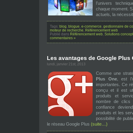
l’univers techni
chaque moment. Si 
actuels, la nécessi
Tags:
blog
,
blogue
,
e-commerce
,
gestionnaire de c
moteur de recherche
,
Référencement web
Publié dans
Référencement web
,
Solutions concep
commentaires »
Les avantages de Google Plus
lundi, janvier 21st, 2013
Comme une straté
Plus One
, est l
importantes. Ce ré
conçu et il est u
produits et servi
nombre de clics 
confiance devien
produits et les ser
possibilité de publ
le réseau Google Plus
(suite…)