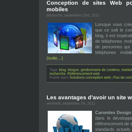
Conception de sites Web po
mobiles
dimanche, septembre 23rd, 2012
Lorsque vous crée
que ce soit le co
blog, il est impérat
de téléphones mob
de personnes qui a
téléphones mobi
(suite…)
Tags:
blog
,
blogue
,
gestionnaire de contenu
,
market
recherche
,
Référencement web
Publié dans
Solutions conception web
|
Pas de com
Les avantages d’avoir un site 
vendredi, septembre 7th, 2012
Caromtex Design
dans le développe
référencement de s
standards actuel