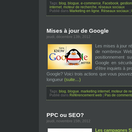
Tags:
blog
,
blogue
,
e-commerce
,
Facebook
,
gestio
internet
,
moteur de recherche
,
réseaux sociaux
Publié dans
Marketing en ligne
,
Réseaux sociaux
|
Mises à jour de Google
jeudi, décembre 13th, 2012
Les mises à jour r
de nombreux Webm
positionnement su
Google en sécuri
d’être inquiets à p
Google? Voici trois actions que vous pouvez
longueur
(suite…)
Tags:
blog
,
blogue
,
marketing internet
,
moteur de r
Publié dans
Référencement web
|
Pas de commenta
PPC ou SEO?
jeudi, novembre 15th, 2012
Les campagnes 