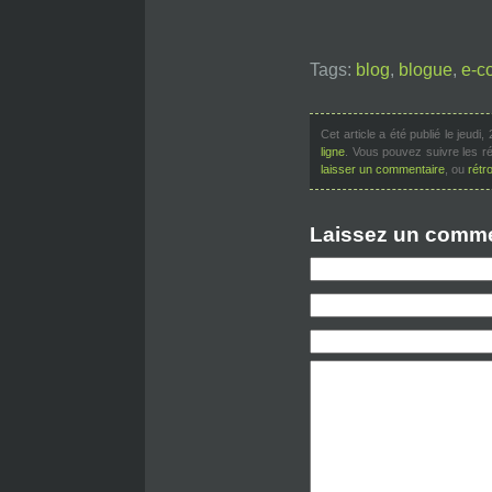
Tags:
blog
,
blogue
,
e-c
Cet article a été publié le jeudi
ligne
. Vous pouvez suivre les ré
laisser un commentaire
, ou
rétro
Laissez un comme